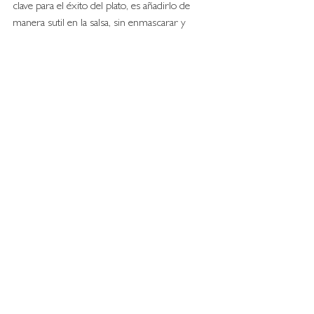
clave para el éxito del plato, es añadirlo de 
manera sutil en la salsa, sin enmascarar y 
complementando otros sabores.
Algunos ejemplos: 
Carnes. 
Albondigas, Carrilleras, Rabo de 
ternera.
En brasa. 
Caramelizando la carne con 
una base que contenga chocolate 
además de otros ingredientes, como 
pueden ser salsa de soja, miel y ajo.
En ensaladas.
 Tanto si quieres ponerlo 
en trozos pequeños (va muy bien con el 
tomate cherry y el queso fresco por 
ejemplo) como si quieres incorporarlo a 
la salsa (se dice que hace una 
combinación muy buena con el vinagre 
de Modena).
Pastelería con chocolate 