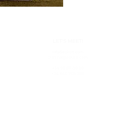
LET'S MEET!
info@eskisit.com
cristina@eskisit.com
+34 93 811 08 99
+34 640 705 283