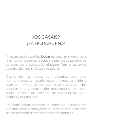
CATERING PARA
BODAS
¿OS CASÁIS?
¡ENHORABUENA!
Nuestra pasión por las
bodas
es gracias a vosotros, a
la emoción que nos produce cada nueva pareja que
conocemos y sobretodo el poder formar parte de
vuestro día más mágico y especial.
Diseñamos las bodas con vosotros para que
cuenten vuestra historia, respiren vuestro estilo y
sean un reflejo de lo que habéis soñado. Nos
adaptamos a vuestro estilo, necesidad e idea para
poder ofrecer un servicio de catering de gran
calidad y originalidad.
Os acompañamos desde el principio, escuchando
vuestras ideas y trabajando durante todos los meses
de preparación mimando todos los detalles.