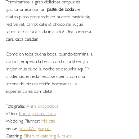
Terminamos la gran deliciosa propuesta 
gastronómica con un
 pastel de boda
 de 
cuatro pisos preparado en nuestra pastelería; 
red velvet, carrot cake & chocolate. ¿Qué 
sabor le tocaría a cada invitado? Una sorpresa 
para cada paladar.
Como en toda buena boda, cuando termina la 
comida empieza la fiesta con barra libre. ¡La 
mejor música de la noche se escucha aquí! Y 
si además, en esta fiesta se cuenta con una 
recena de pizzas recién horneadas, ¡la 
experiencia es completa! 
Fotografía: 
Anna Svobodova
Vídeo: 
Punto y coma films
Wedding Planner: 
Mo·ette
Venue: 
Vila d’Argençola
Catering: 
Sibarum catering & cakes