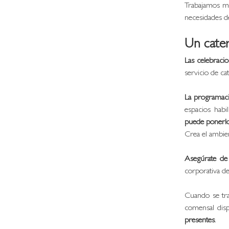
Trabajamos ma
necesidades d
Un cater
Las celebraci
servicio de cat
La programaci
espacios habil
puede ponerlo
Crea el ambien
Asegúrate de
corporativa d
Cuando se tra
comensal disp
presentes
. 