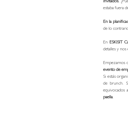
invitados. 
¿Pu
estaba fuera d
En la planific
de lo contrari
En 
ESKISIT Ca
detalles y nos
Empezamos con
evento de em
Si estás orga
de brunch. Si
equivocados a
paella
. 