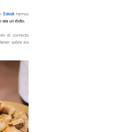
n 
Eskisit
hemos 
o sea un éxito. 
 en el correcto 
ener sobre los 