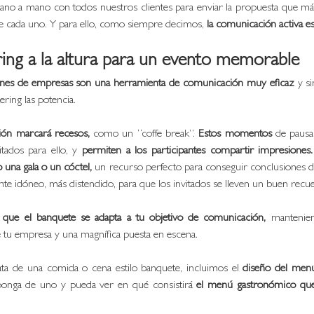
no a mano con todos nuestros clientes para enviar la propuesta que más 
e cada uno. Y para ello, como siempre decimos, 
la comunicación activa es
ing a la altura para un evento memorable 
ones de empresas son una herramienta de comunicación muy eficaz
 y s
ering las potencia. 
ón marcará recesos, 
como un “coffe break”. 
Estos momentos
 de pausa
itados para ello, y 
permiten a los participantes compartir impresiones. 
 una gala o un cóctel,
 un recurso perfecto para conseguir conclusiones de 
te idóneo, más distendido, para que los invitados se lleven un buen recu
 que el banquete se adapta a tu objetivo de comunicación, 
mantenien
e tu empresa y una magnífica puesta en escena. 
ta de una comida o cena estilo banquete, incluimos el 
diseño del men
onga de uno y pueda ver en qué consistirá 
el menú gastronómico que 