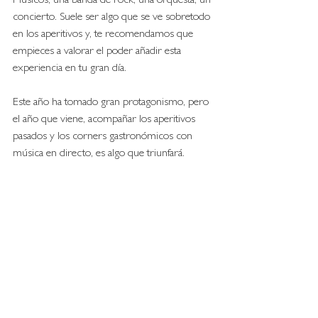
Músicos, una banda de rock, una orquesta, un 
concierto. Suele ser algo que se ve sobretodo 
en los aperitivos y, te recomendamos que 
empieces a valorar el poder añadir esta 
experiencia en tu gran día. 
Este año ha tomado gran protagonismo, pero 
el año que viene, acompañar los aperitivos 
pasados y los corners gastronómicos con 
música en directo, es algo que triunfará. 
Fotografía: Anna Svobodová