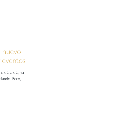
; nuevo
y eventos
ro día a día, ya
blando. Pero,