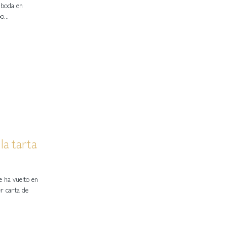
 boda en
o...
la tarta
se ha vuelto en
er carta de