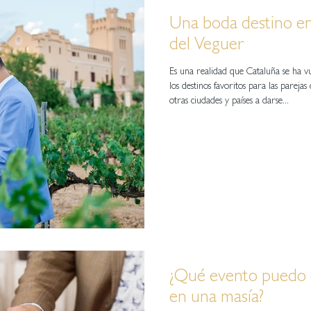
Una boda destino e
del Veguer
Es una realidad que Cataluña se ha v
los destinos favoritos para las pareja
otras ciudades y países a darse...
¿Qué evento puedo 
en una masía?