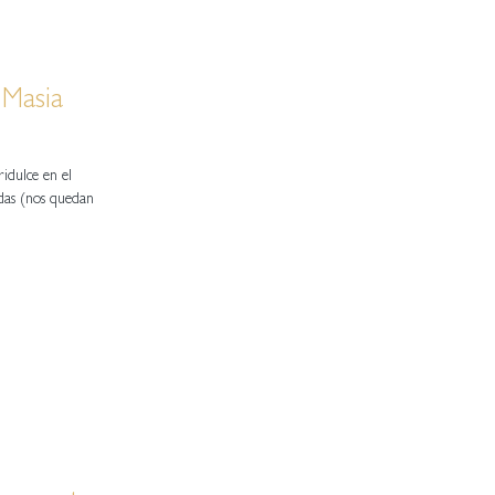
 Masia
ridulce en el
das (nos quedan