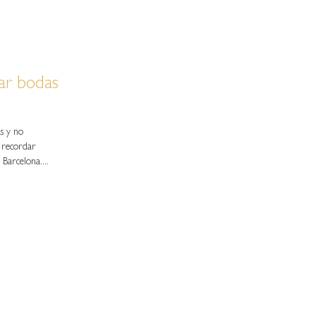
rar bodas
s y no
 recordar
Barcelona....