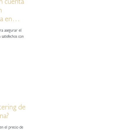
en cuenta
n
da en
ara asegurar el
tering de
na?
en el precio de