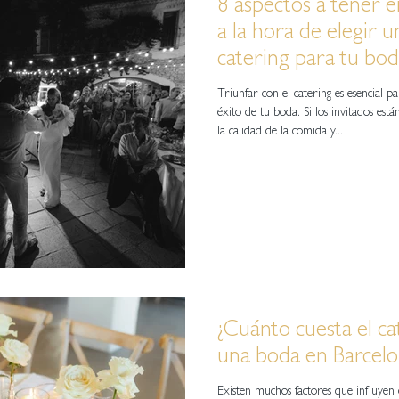
8 aspectos a tener 
a la hora de elegir u
catering para tu bo
Sitges
Triunfar con el catering es esencial p
éxito de tu boda. Si los invitados están satisfechos con
la calidad de la comida y...
¿Cuánto cuesta el ca
una boda en Barcelo
Existen muchos factores que influyen 