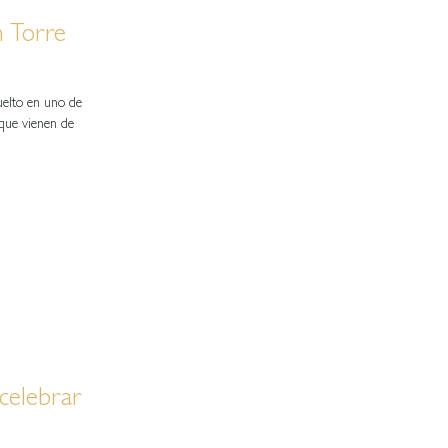
n Torre
uelto en uno de
s que vienen de
celebrar