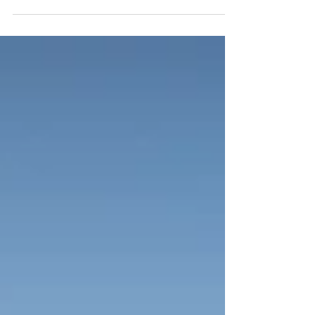
¡Hola! Hoy os mostramos la boda íntima de A&K
organizada por Rebecca de Barcelona Brides. A&K
deseaban casarse en Barcelona, celebrando...