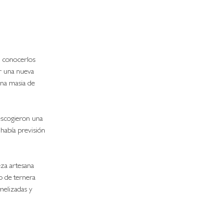
 conocerlos 
r una nueva 
una masia de 
 escogieron una 
había previsión 
za artesana 
o de ternera 
elizadas y 