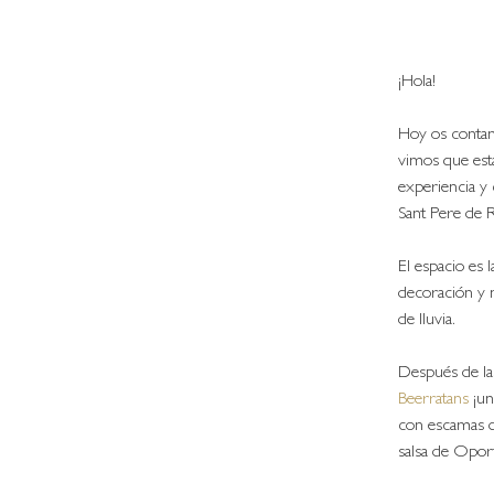
¡Hola!
Hoy os contam
vimos que esta
experiencia y 
Sant Pere de R
El espacio es
decoración y m
de lluvia.
Después de la
Beerratans
 ¡u
con escamas d
salsa de Opor