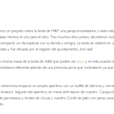
os un poquito sobre la boda de M&P, una pareja encantadora y nada más
ban hechos el uno para el otro. Tras muchos años juntos, decidieron vivi
compartir un día especial con su familia y amigos. La boda se celebró en 
ibes y fue oficiada por el regidor del ayuntamiento, ¡fué real!  
 la misma masia de la boda de A&B que podéis ver 
aquí
, y en esta ocasión
obiliario diferente además de una preciosa jaima que contrataron ya que 
 ceremonia empezó un amplio aperitivo con un buffet de ibéricos y cerve
n éxitazo!. Seguido del aperitivo, en mesa disfrutaron de nuestro  Carpacci
e parmesano y brotes de rúcula y nuestro Confit de pato con peras caram
to. 