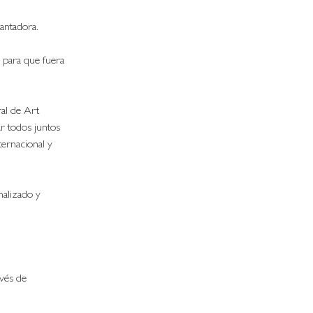
antadora. 
 para que fuera 
al de Art 
r todos juntos 
ternacional y 
nalizado y 
 
vés de 