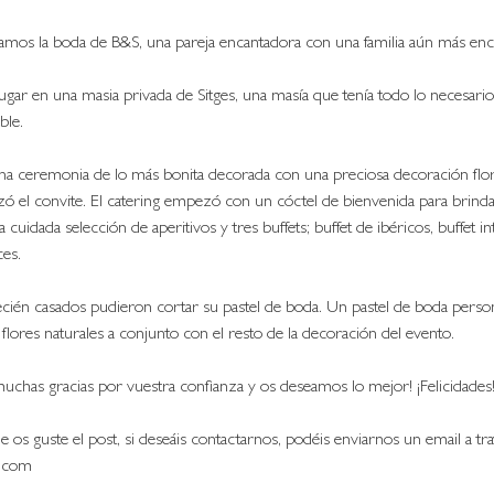
mos la boda de B&S, una pareja encantadora con una familia aún más enc
ugar en una masia privada de Sitges, una masía que tenía todo lo necesario
ble. 
a ceremonia de lo más bonita decorada con una preciosa decoración flor
ó el convite. El catering empezó con un cóctel de bienvenida para brinda
cuidada selección de aperitivos y tres buffets; buffet de ibéricos, buffet in
es. 
ecién casados pudieron cortar su pastel de boda. Un pastel de boda perso
lores naturales a conjunto con el resto de la decoración del evento. 
uchas gracias por vuestra confianza y os deseamos lo mejor! ¡Felicidades!
os guste el post, si deseáis contactarnos, podéis enviarnos un email a tra
.com 