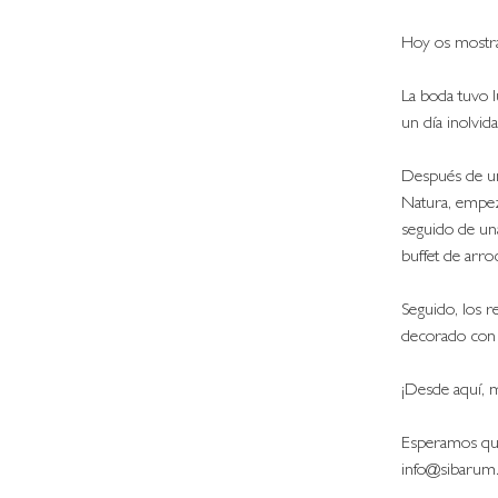
Hoy os mostra
La boda tuvo l
un día inolvida
Después de un
Natura, empez
seguido de una 
buffet de arroc
Seguido, los r
decorado con f
¡Desde aquí, m
Esperamos que 
info@sibarum