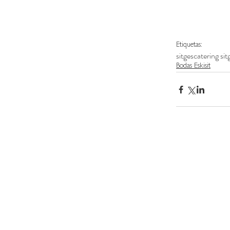
Etiquetas:
sitges
catering sit
Bodas Eskisit