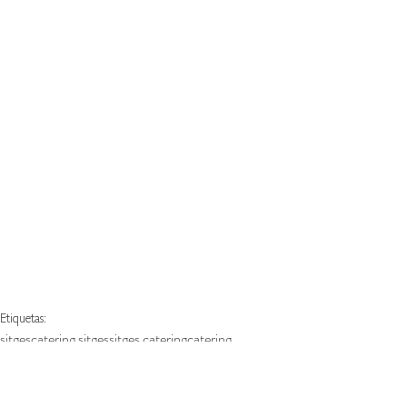
Etiquetas:
sitges
catering sitges
sitges catering
catering
catering eventos
eventos barcelona
catering fiesta
Eventos Eskisit