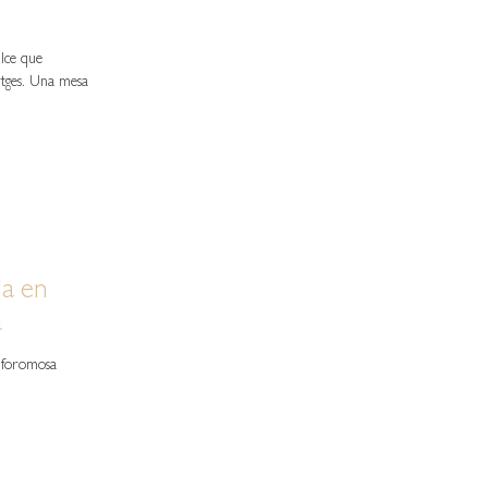
lce que
itges. Una mesa
da en
a
lforomosa