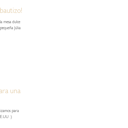
bautizo!
la mesa dulce
 pequeña Júlia
para una
lizamos para
EE.UU :)