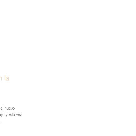
 la
 el nuevo
nya y esta vez
..