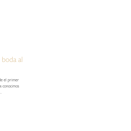
 boda al
de el primer
os conocimos
..