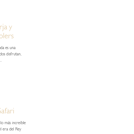
ja y
olers
oda es una
dos disfrutan,
..
Safari
lo más increíble
el era del Rey