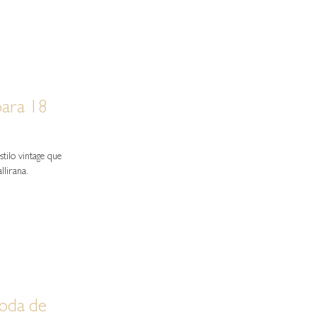
para 18
tilo vintage que
llirana.
boda de